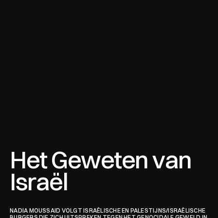
Het Geweten van 
Israël
NADIA MOUSSAID VOLGT ISRAËLISCHE EN PALESTIJNS/ISRAËLISCHE 
BURGERS DIE ZICH UITSPREKEN TEGEN HET GENOCIDALE GEWELD IN 