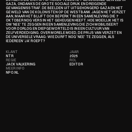
GAZA, ONDANKS DE GROTE SOCIALE DRUK EN DREIGENDE 
GEVANGENISSTRAF. DE BEELDEN UIT UITGEHONGERD GAZA EN HET 
GEWELD VAN DE KOLONISTEN OP DE WESTBANK JAGEN HET VERZET 
AAN, MAAR HET BLIJFT OOK BEPERKT IN EEN SAMENLEVING DIE 7 
OKTOBER NOG VERS IN HET GEHEUGEN HEEFT. HOE MOEILIJK HET IS 
OM 'NEE' TE ZEGGEN IN EEN SAMENLEVING DIE ZICH MOBILISEERT 
VOOR OORLOG EN DIEPGEWORTELD IS IN EEN CULTUUR VAN 
ZELFVERDEDIGING. OVER MORELE MOED, DE PRIJS VAN VERZET EN 
DE UNIVERSELE VRAAG: WIE DURFT NOG 'NEE' TE ZEGGEN, ALS 
IEDEREEN 'JA' ROEPT?
KLANT
JAAR
NTR
2025
REGIE
ROL
JACK VALKERING
EDITOR
MEER INFO
NPO.NL